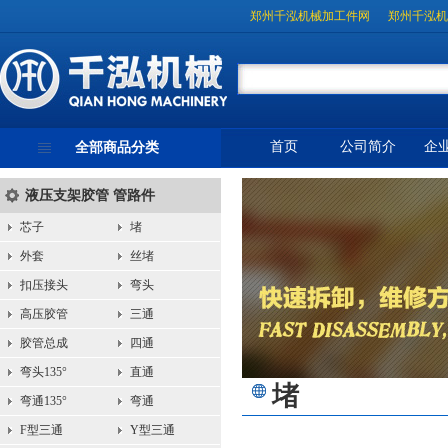
郑州千泓机械加工件网
郑州千泓机
首页
公司简介
企
全部商品分类
液压支架胶管 管路件
芯子
堵
外套
丝堵
扣压接头
弯头
高压胶管
三通
胶管总成
四通
弯头135°
直通
堵
弯通135°
弯通
F型三通
Y型三通