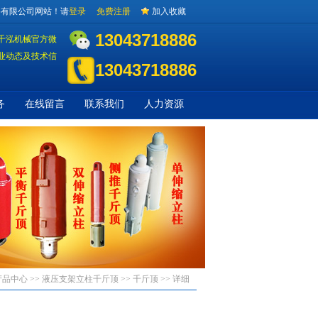
备有限公司网站！请
登录
免费注册
加入收藏
13043718886
千泓机械官方微
业动态及技术信
13043718886
务
在线留言
联系我们
人力资源
产品中心 >>
液压支架立柱千斤顶
>>
千斤顶
>> 详细