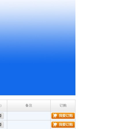
）
备注
订购