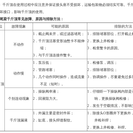
）
千斤顶在使用过程中应注意并保证接头座不受损坏，运输包装物必须结实可靠。千
坏接口，影响千斤顶的使用。
尾梁千斤顶
常见故障、原因与排除方法：
位
故障现象
可能的原因
排除的方法
1．
截止阀未开，或过滤器堵死；
1．
排除堵塞部位，打开截止
2．
千斤顶活塞变形油憋卡不能伸
2．
更换上井检修；
不动作
缩；
3．
检查蹩卡的原因。
3．
与千斤顶连接件蹩卡。
1．
泵压低；
1．
检修泵，调压；
2．
管路堵塞；
2．
排除堵塞部位；
动作慢
3．
几个动作同时操作，造成流量
3．
协调操作，尽量避免过多
顶
不足（短时）。
1．
操纵阀串液；
1．
仔细听一下操纵阀内部是
个别连动现象
2．
回液阻力大。
响，更换操纵阀检修；
2．
发生于空载情况，不影响
1．
外漏主要是密封件坏；
1．
除接头
O
形圈井下更换外
千斤顶漏液
2．
缸底，接头焊缝裂纹。
井检补焊；
2．
更换上井检修、补焊。