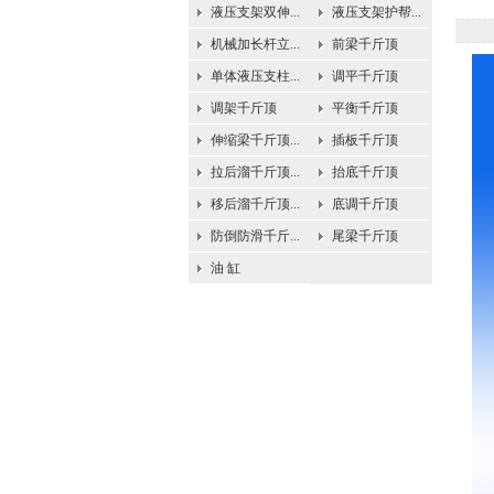
液压支架双伸...
液压支架护帮...
机械加长杆立...
前梁千斤顶
单体液压支柱...
调平千斤顶
调架千斤顶
平衡千斤顶
伸缩梁千斤顶...
插板千斤顶
拉后溜千斤顶...
抬底千斤顶
移后溜千斤顶...
底调千斤顶
防倒防滑千斤...
尾梁千斤顶
油 缸