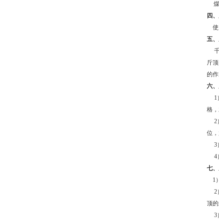
四、
使
五、
千斤
斤顶
的作
六、
1
格，
2
位，
3
4
七、
1）
2
顶的
3