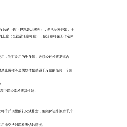
斤顶的下腔（也就是活塞腔），使活塞杆伸出。千
的上腔（也就是活塞杆腔），使活塞杆在工作液体
使用，到矿备用的千斤顶，必须经过检查复试合
对禁止用锤等金属物体猛敲砸千斤顶的任何一个部
换。
过程中应经常检查其性能。
应将千斤顶里的乳化液排空，但须保证排液后千斤
采用排空法时应检查锈蚀情况。