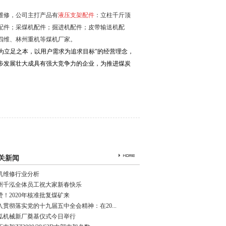
维修，公司主打产品有
液压支架配件
：立柱千斤顶
配件；采煤机配件；掘进机配件；皮带输送机配
四维、林州重机等煤机厂家。
为立足之本，以用户需求为追求目标”的经营理念，
步发展壮大成具有强大竞争力的企业，为推进煤炭
关新闻
机维修行业分析
州千泓全体员工祝大家新春快乐
赞！2020年核准批复煤矿来
入贯彻落实党的十九届五中全会精神：在20...
泓机械新厂奠基仪式今日举行