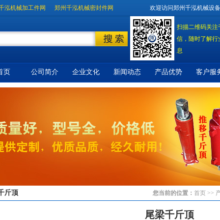
千泓机械加工件网
郑州千泓机械密封件网
欢迎访问郑州千泓机械设
扫描二维码关注
信，随时了解行
息
首页
公司简介
企业文化
新闻动态
产品优势
客户服
千斤顶
您当前的位置：
首页
>> 
尾梁千斤顶