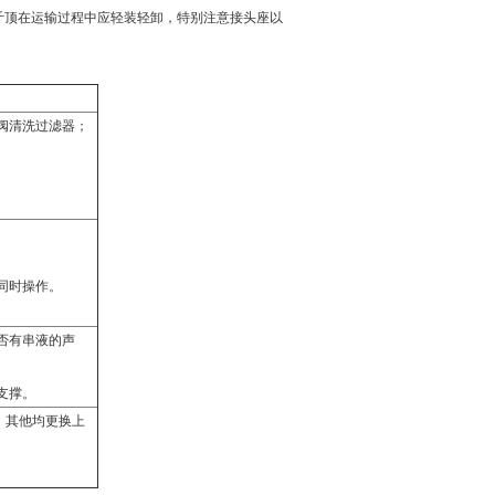
斤顶在运输过程中应轻装轻卸，特别注意接头座以
阀清洗过滤器；
同时操作。
否有串液的声
支撑。
，其他均更换上