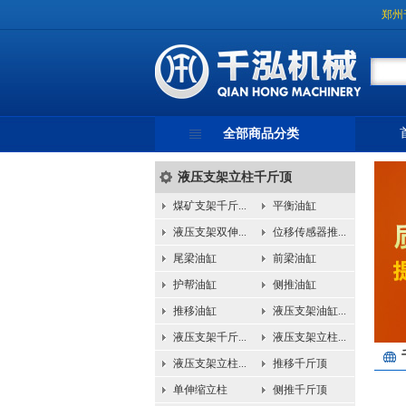
郑州
全部商品分类
液压支架立柱千斤顶
煤矿支架千斤...
平衡油缸
液压支架双伸...
位移传感器推...
尾梁油缸
前梁油缸
护帮油缸
侧推油缸
推移油缸
液压支架油缸...
液压支架千斤...
液压支架立柱...
液压支架立柱...
推移千斤顶
单伸缩立柱
侧推千斤顶