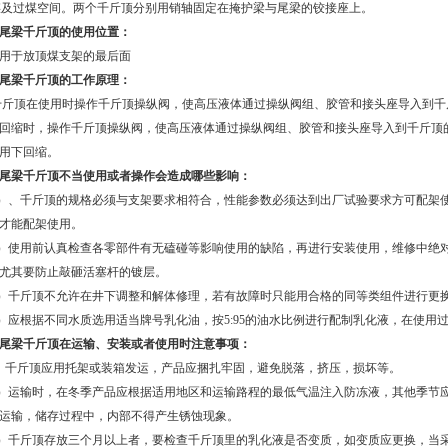
煤及过煤空间。两个千斤顶分别用销轴固定在掩护梁与尾梁的铰接座上。
尾梁千斤顶的使用位置：
用于放顶煤支架的最后面
尾梁千斤顶的工作原理：
顶在使用时操作千斤顶操纵阀，使高压液体通过操纵阀组、胶管和接头座导入到千
回缩时，操作千斤顶操纵阀，使高压液体通过操纵阀组、胶管和接头座导入到千斤顶
用下回缩。
尾梁千斤顶不当使用或者操作会造成哪些影响：
）、千斤顶的规格必须与支架要求相符合，性能参数必须达到出厂试验要求方可配架
才能配架使用。
）使用前认真检查各零部件有无磕碰等影响使用的缺陷，再进行安装使用，维修中绝
尤其要防止敲砸活塞杆的镀层。
）千斤顶不允许在井下调整和解体修理，若有故障时只能用合格的同等类组件进行更
）应根据不同水质选用适当牌号乳化油，按
5:95
的油水比例进行配制乳化液，在使用
尾梁千斤顶在运输、安装或者使用时注意事项：
千斤顶应用托架或装箱发运，产品应捆扎牢固，避免脱落，挤压，损坏等。
）运输时，在冬季产品应根据适用地区和运输路程的最低气温注入防冻液，其他季节
运输，储存过程中，内部不得产生锈蚀现象。
）千斤顶存放三个月以上者，要检查千斤顶里的乳化液是否变质，如变质应更换，当