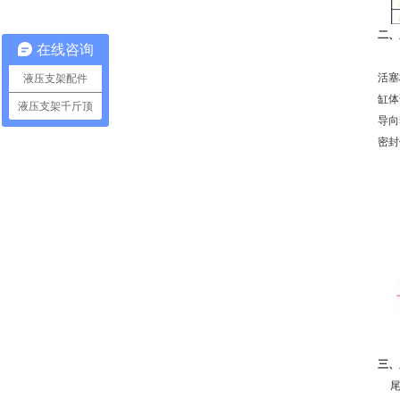
二、
在线咨询
活塞
液压支架配件
缸体
液压支架千斤顶
导向
密封
三、