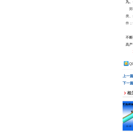
九、
郑州
类、
件；
不断
高产
Q
上一
下一
相