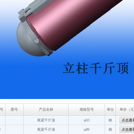
号
图号
产品名称
规格型号
单位
单价（元
1
尾梁千斤顶
φ63
根
2
尾梁千斤顶
φ80
根