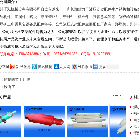
公司简介：
千泓机械设备有限公司自成立以来，一直长期致力于液压支架配件生产销售和设备
结构件、直属件、阀类、液压管路件、密封件、标准件、胶管总成等等；刮板输送机
煤矿上所需其它设备及配件等等。公司液压支架配件主要配套厂家有：郑煤机、郑州
公司以液压支架配件销售为龙头，公司将秉着“以产品质量为企业生命，以诚实守信
拓展产品及产业的未来发展空间，不断提高经营决策水平、管理水平和服务水平，逐
高效成套技术装备的应用做出更大贡献。
联系电话：
13043718886
；传真：0371-66291333
；
QQ
号
:1919292399
。
Q空间
新浪微博
腾讯微博
人人网
网易微博
更多
篇：
防倒防滑千斤顶
篇：
没有了
关产品
相
煤
郑
点
深
千