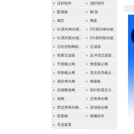
压杆组件
顶杆组件
配液板
阀 垫
阀芯
阀套
KJ系列单向锁...
DN系列单向锁...
KJ系列双向锁...
DN系列双向锁...
立柱控制阀组...
过滤器
喷雾过滤器
反冲洗过滤器...
平面截止阀
锥面截止阀
球形截止阀
高压先导截止...
液控单向阀
阀接板
回液断路阀
双针防震压力...
底阀
交替单向阀
双交替单向阀...
差动组合阀
喷雾阀
喷嘴组件
导流装置