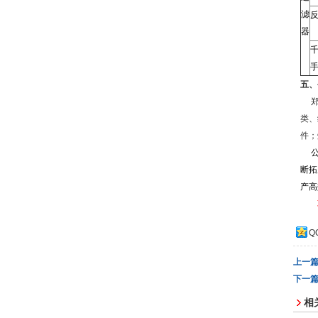
滤
器
五
、
类、
件；
断拓
产高
Q
上一
下一
相