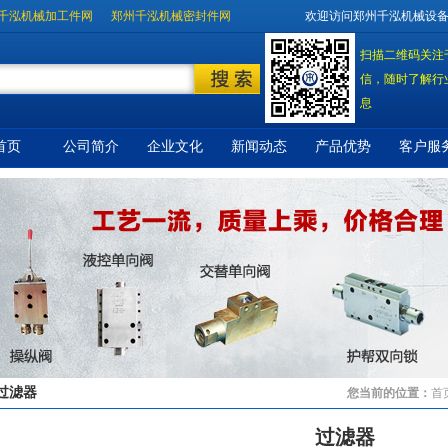
千泓机械加工件网
郑州千泓机械密封件网
欢迎访问郑州千泓机械设
扫描二维码关注
信，随时了解行
息
首页
公司简介
企业文化
新闻动态
产品优势
客户服
过滤器
您当前的位置：
首
过滤器