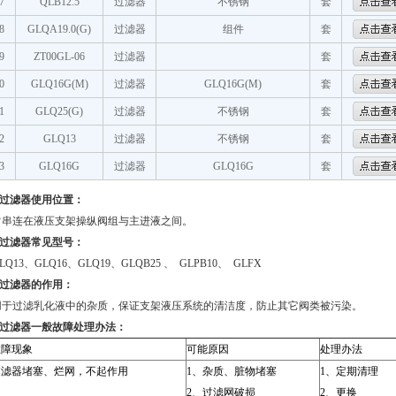
7
QLB12.5
过滤器
不锈钢
套
8
GLQA19.0(G)
过滤器
组件
套
9
ZT00GL-06
过滤器
套
0
GLQ16G(M)
过滤器
GLQ16G(M)
套
1
GLQ25(G)
过滤器
不锈钢
套
2
GLQ13
过滤器
不锈钢
套
3
GLQ16G
过滤器
GLQ16G
套
过滤器使用位置：
常串连在液压支架操纵阀组与主进液之间。
过滤器常见型号：
LQ13
、
GLQ16
、
GLQ19
、
GLQB25
、
GLPB10
、
GLFX
过滤器的作用：
用于过滤乳化液中的杂质，保证支架液压系统的清洁度，防止其它阀类被污染。
过滤器
一般故障处理办法：
故障现象
可能原因
处理办法
过滤器堵塞、烂网，不起作用
1
、杂质、脏物堵塞
1
、定期清理
2
、过滤网破损
2
、更换