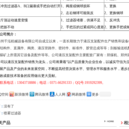
反冲洗过滤器
A
、
B
口漏液或手把自动打开
1
、阀座或钢球损坏
1
、更换
2
、左右钢球可能装反
2
、更换钢球
千斤顶运动速度变慢
1
、过滤器堵塞，供液不足
1
、反冲洗
手把扳不动
2
、手把压的过紧或同心度差
2
、更换手把或
公司简介：
郑州千泓机械设备有限公司自成立以来，一直长期致力于液压支架配件生产销售和设备
结构件、直属件、阀类、液压管路件、密封件、标准件、胶管总成等等；刮板输送机
煤矿上所需其它设备及配件等等。公司液压支架配件主要配套厂家有：郑煤机、郑州
公司以液压支架配件销售为龙头，公司将秉着“以产品质量为企业生命，以诚实守信为
展产品及产业的未来发展空间，不断提高经营决策水平、管理水平和服务水平，逐步
效成套技术装备的应用做出更大贡献。
联系电话：
13043718886
；
电话：0371-66291333
；
QQ
号
:1919292399
。
Q空间
新浪微博
腾讯微博
人人网
网易微博
更多
篇：
没有了
篇：
喷雾过滤器
关产品
相