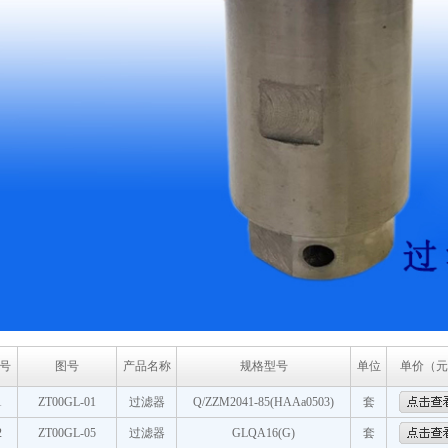
号
图号
产品名称
规格型号
单位
单价（元
1
ZT00GL-01
过滤器
Q/ZZM2041-85(HAAa0503)
套
2
ZT00GL-05
过滤器
GLQA16(G)
套