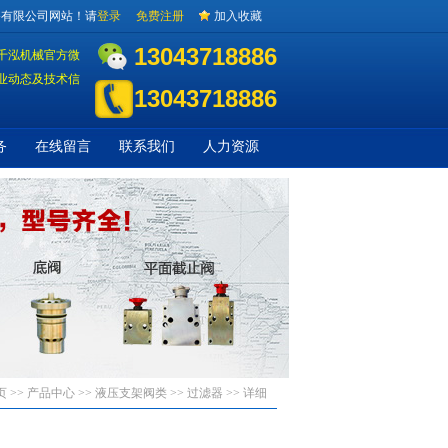
备有限公司网站！请
登录
免费注册
加入收藏
13043718886
千泓机械官方微
业动态及技术信
13043718886
务
在线留言
联系我们
人力资源
页
>> 产品中心 >>
液压支架阀类
>>
过滤器
>> 详细