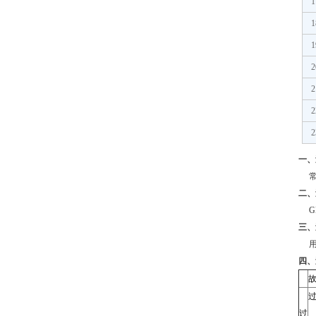
1
1
1
2
2
2
2
一
、
二
、
G
三
、
四、
过