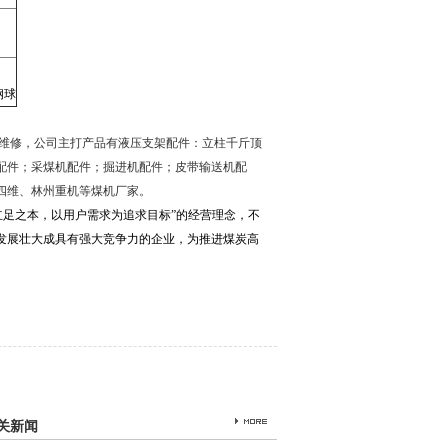
钢球
维修，公司主打产品有液压支架配件：立柱千斤顶
配件；采煤机配件；掘进机配件；皮带输送机配
四维、林州重机等煤机厂家。
立足之本，以用户需求为追求目标”的经营理念，不
发展壮大成具有强大竞争力的企业，为推进煤炭高
关新闻