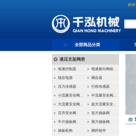
郑州
全部商品分类
液压支架阀类
电液控制器
电液换向阀组...
稳压电源
耦合器
压力传感器
行程传感器
小流量安全阀...
中流量安全阀...
大流量安全阀...
超大流量安全...
百升安全阀
首片操纵阀
中片操纵阀
尾片操纵阀
操纵机构
阀杆组件