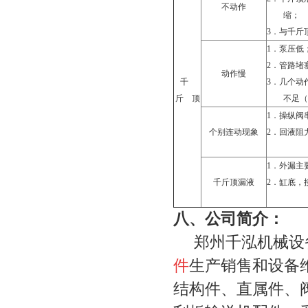
不动作
缩；
3．
与千斤
1．
泵压低
2．
管路堵
动作慢
千
3．
几个动
斤
顶
不足（
1．
操纵阀
个别连动现象
2．
回液阻
1．
外漏主
千斤顶漏液
2．
缸底，
八、
公司简介：
郑州千泓机械设备
件
生产销售和设备
结构件、直属件、