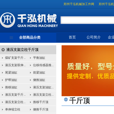
郑州千泓机械加工件网
郑州千泓机
首页
公司简介
企
全部商品分类
液压支架立柱千斤顶
煤矿支架千斤...
平衡油缸
液压支架双伸...
位移传感器推...
尾梁油缸
前梁油缸
护帮油缸
侧推油缸
推移油缸
液压支架油缸...
液压支架千斤...
液压支架立柱...
千斤顶
液压支架立柱...
推移千斤顶
单伸缩立柱
侧推千斤顶