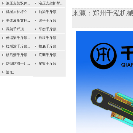
液压支架双伸...
液压支架护帮...
来源：郑州千泓机械设备
机械加长杆立...
前梁千斤顶
单体液压支柱...
调平千斤顶
调架千斤顶
平衡千斤顶
伸缩梁千斤顶...
插板千斤顶
拉后溜千斤顶...
抬底千斤顶
移后溜千斤顶...
底调千斤顶
防倒防滑千斤...
尾梁千斤顶
油 缸