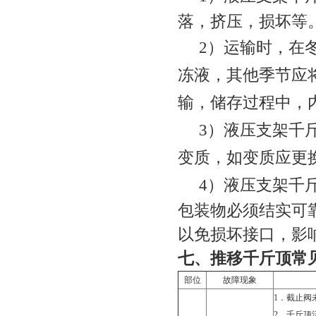
落，挤压，损坏等
2
）运输时，在
冻液，其他季节应
输，储存过程中，
3
）液压支架千
变质，如变质应更
4
）液压支架
千
包装物必须结实可
以免损坏接口，影
七、推移千斤顶常
部位
故障现象
1．
截止阀
2．
千斤顶