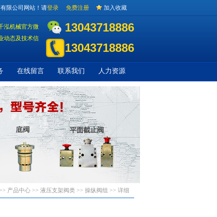
备有限公司网站！请
登录
免费注册
加入收藏
13043718886
千泓机械官方微
业动态及技术信
13043718886
务
在线留言
联系我们
人力资源
>> 产品中心 >>
液压支架阀类
>>
操纵阀组
>> 详细