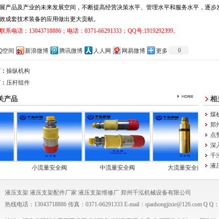
展产品及产业的未来发展空间，不断提高经营决策水平、管理水平和服务水平，逐步
效成套技术装备的应用做出更大贡献。
联系电话：
13043718886
；
电话：0371-66291333
；
QQ
号
:1919292399
。
0
Q空间
新浪微博
腾讯微博
人人网
网易微博
更多
篇：
操纵机构
篇：
压杆组件
关产品
相
煤
郑
点
深
千
液压
小流量安全阀
中流量安全阀
大流量安全阀
液压支架
液压支架配件厂家
液压支架维修厂
郑州千泓机械设备有限公司
热线电话：13043718886 传真：0371-66291333 E-mail：qianhongjixie@126.com Q Q：