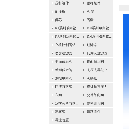
压杆组件
顶杆组件
配液板
阀 垫
阀芯
阀套
KJ系列单向锁...
DN系列单向锁...
KJ系列双向锁...
DN系列双向锁...
立柱控制阀组...
过滤器
喷雾过滤器
反冲洗过滤器...
平面截止阀
锥面截止阀
球形截止阀
高压先导截止...
液控单向阀
阀接板
回液断路阀
双针防震压力...
底阀
交替单向阀
双交替单向阀...
差动组合阀
喷雾阀
喷嘴组件
导流装置