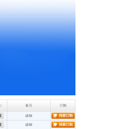
）
备注
订购
碳钢
碳钢