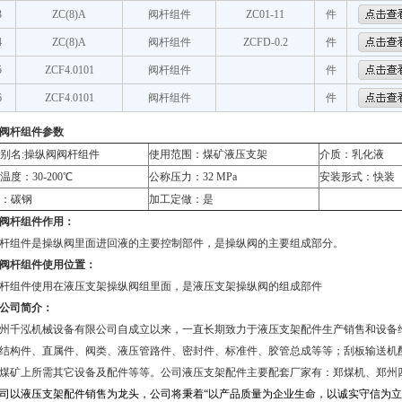
3
ZC(8)A
阀杆组件
ZC01-11
件
4
ZC(8)A
阀杆组件
ZCFD-0.2
件
5
ZCF4.0101
阀杆组件
件
6
ZCF4.0101
阀杆组件
件
阀杆组件参数
别名
:
操纵阀阀杆组件
使用范围：煤矿液压支架
介质：乳化液
温度：
30-200
℃
公称压力：
32 MPa
安装形式：快装
：碳钢
加工定做：是
阀杆组件作用：
组件是操纵阀里面进回液的主要控制部件，是操纵阀的主要组成部分。
阀杆组件使用位置：
组件使用在液压支架操纵阀组里面，是液压支架操纵阀的组成部件
公司简介：
州千泓机械设备有限公司自成立以来，一直长期致力于液压支架配件生产销售和设备
结构件、直属件、阀类、液压管路件、密封件、标准件、胶管总成等等；刮板输送机
煤矿上所需其它设备及配件等等。公司液压支架配件主要配套厂家有：郑煤机、郑州
司以液压支架配件销售为龙头，公司将秉着“以产品质量为企业生命，以诚实守信为立