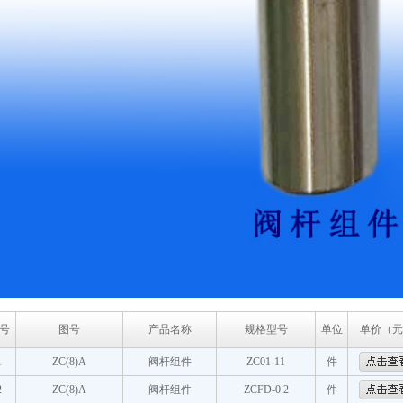
号
图号
产品名称
规格型号
单位
单价（元
1
ZC(8)A
阀杆组件
ZC01-11
件
2
ZC(8)A
阀杆组件
ZCFD-0.2
件