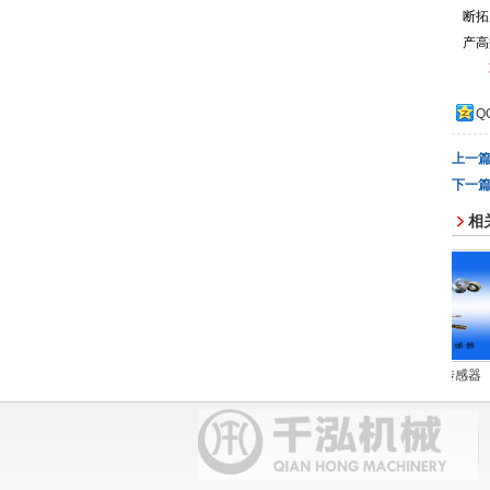
断拓
产高
Q
上一
下一
相
源
耦合器
压力传感器
行程传感器