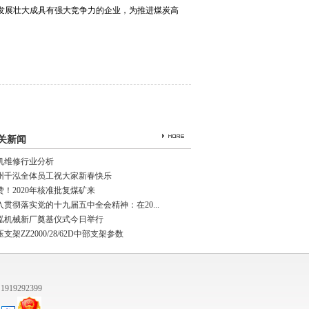
发展壮大成具有强大竞争力的企业，为推进煤炭高
关新闻
机维修行业分析
州千泓全体员工祝大家新春快乐
赞！2020年核准批复煤矿来
入贯彻落实党的十九届五中全会精神：在20...
泓机械新厂奠基仪式今日举行
支架ZZ2000/28/62D中部支架参数
超大流量安全阀
电液控制器
电液换向阀组
1919292399