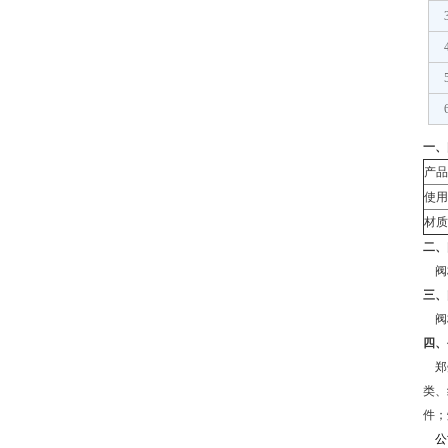
一、
产品
使用
材质
二
、
阀杆
三
、
阀杆
四
、
郑
类、
件；
公