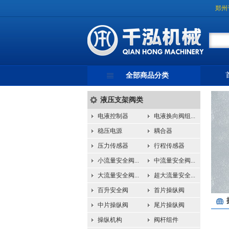
郑州
全部商品分类
液压支架阀类
电液控制器
电液换向阀组...
稳压电源
耦合器
压力传感器
行程传感器
小流量安全阀...
中流量安全阀...
大流量安全阀...
超大流量安全...
百升安全阀
首片操纵阀
中片操纵阀
尾片操纵阀
操纵机构
阀杆组件