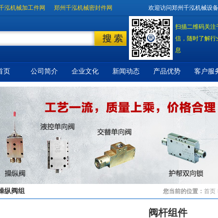
千泓机械加工件网
郑州千泓机械密封件网
欢迎访问郑州千泓机械设
扫描二维码关注
信，随时了解行
息
首页
公司简介
企业文化
新闻动态
产品优势
客户服
操纵阀组
您当前的位置：
首页
阀杆组件