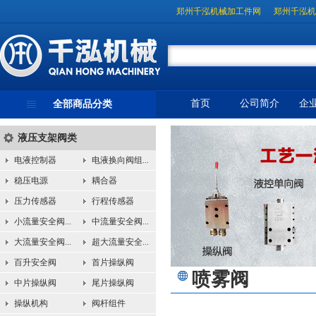
郑州千泓机械加工件网
郑州千泓机
首页
公司简介
企
全部商品分类
液压支架阀类
电液控制器
电液换向阀组...
稳压电源
耦合器
压力传感器
行程传感器
小流量安全阀...
中流量安全阀...
大流量安全阀...
超大流量安全...
百升安全阀
首片操纵阀
喷雾阀
中片操纵阀
尾片操纵阀
操纵机构
阀杆组件