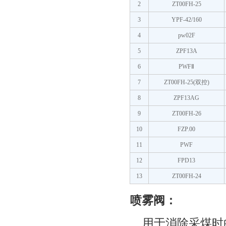
2
ZT00FH-25
3
YPF-42/160
4
pw02F
5
ZPF13A
6
PWFⅡ
7
ZT00FH-25(双控)
8
ZPF13AG
9
ZT00FH-26
10
FZP.00
11
PWF
12
FPD13
13
ZT00FH-24
喷雾阀：
用于消除采煤时