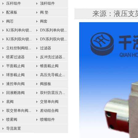
压杆组件
顶杆组件
来源：液压支架配
配液板
阀 垫
阀芯
阀套
KJ系列单向锁...
DN系列单向锁...
KJ系列双向锁...
DN系列双向锁...
立柱控制阀组...
过滤器
喷雾过滤器
反冲洗过滤器...
平面截止阀
锥面截止阀
球形截止阀
高压先导截止...
液控单向阀
阀接板
回液断路阀
双针防震压力...
底阀
交替单向阀
双交替单向阀...
差动组合阀
喷雾阀
喷嘴组件
导流装置