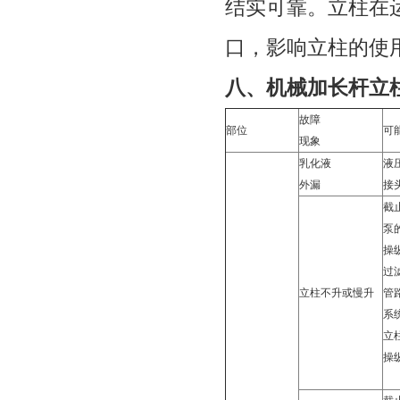
结实可靠。立柱在
口，影响立柱的使
八、机械加长杆立
故障
部位
可
现象
乳化液
液
外漏
接
截
泵
操
过
立柱不升或慢升
管
系
立
操