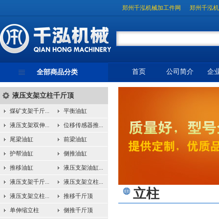
郑州千泓机械加工件网
郑州千泓机
首页
公司简介
企
全部商品分类
液压支架立柱千斤顶
煤矿支架千斤...
平衡油缸
液压支架双伸...
位移传感器推...
尾梁油缸
前梁油缸
护帮油缸
侧推油缸
推移油缸
液压支架油缸...
液压支架千斤...
液压支架立柱...
立柱
液压支架立柱...
推移千斤顶
单伸缩立柱
侧推千斤顶