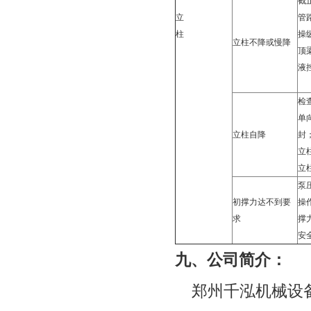
截
立
管
柱
操
立柱不降或慢降
顶
液
检
单
立柱自降
封
立
立
泵
初撑力达不到要
操
求
撑
安
九、
公司简介：
郑州千泓机械设备