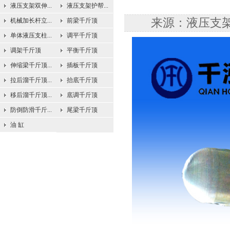
液压支架双伸...
液压支架护帮...
来源：液压支架配
机械加长杆立...
前梁千斤顶
单体液压支柱...
调平千斤顶
调架千斤顶
平衡千斤顶
伸缩梁千斤顶...
插板千斤顶
拉后溜千斤顶...
抬底千斤顶
移后溜千斤顶...
底调千斤顶
防倒防滑千斤...
尾梁千斤顶
油 缸