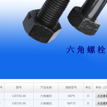
号
图号
产品名称
规格型号
单位
单价（元
1
GB5782-86
六角螺丝
M6*8
只
2
GB5782-86
六角螺丝
M8*35
只