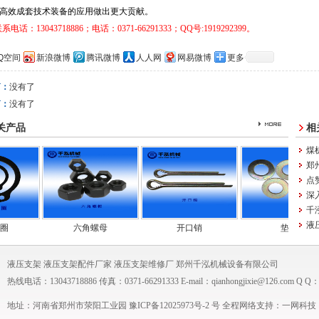
高效成套技术装备的应用做出更大贡献。
联系电话：
13043718886
；
电话：0371-66291333
；
QQ
号
:1919292399
。
Q空间
新浪微博
腾讯微博
人人网
网易微博
更多
篇：
没有了
篇：
没有了
关产品
相
煤
郑
点
深
千
液压
六角螺母
开口销
垫圈
液压支架
液压支架配件厂家
液压支架维修厂
郑州千泓机械设备有限公司
热线电话：13043718886 传真：0371-66291333 E-mail：qianhongjixie@126.com Q Q：
地址：河南省郑州市荥阳工业园 豫ICP备
12025973号-2
号 全程网络支持：
一网科技