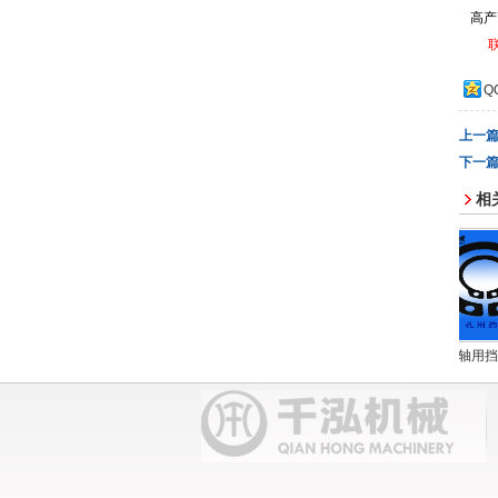
高产
Q
上一
下一
相
垫圈
孔用挡圈
螺钉
轴用挡圈