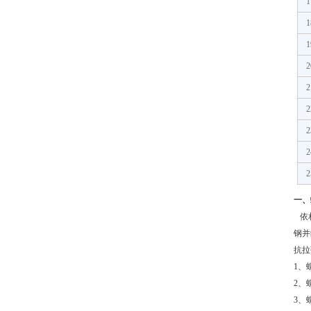
1
1
1
2
2
2
2
2
2
一、
依
钢并
抗拉
1
、
2
、
3
、