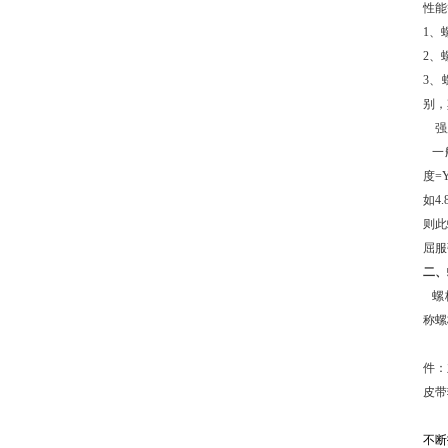
性能
1
、
2
、
3
、
别，
强
一
度
=Y
如
4.
则此
屈服
二、
螺
称螺
件：
皮带
不断