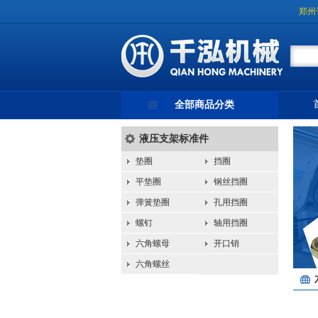
郑州
全部商品分类
液压支架标准件
垫圈
挡圈
平垫圈
钢丝挡圈
弹簧垫圈
孔用挡圈
螺钉
轴用挡圈
六角螺母
开口销
六角螺丝