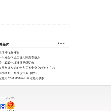
关新闻
机维修行业分析
州千泓全体员工祝大家新春快乐
赞！2020年核准批复煤矿来
入贯彻落实党的十九届五中全会精神：在20...
泓机械新厂奠基仪式今日举行
支架ZZ2000/28/62D中部支架参数
挡圈
平垫圈
钢丝挡圈
1919292399