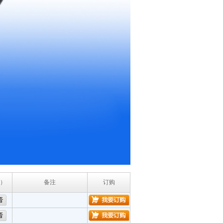
）
备注
订购