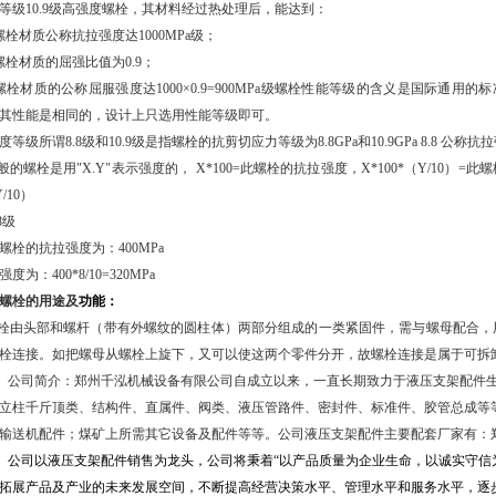
等级
10.9
级高强度螺栓，其材料经过热处理后，能达到：
螺栓材质公称抗拉强度达
1000MPa
级；
螺栓材质的屈强比值为
0.9
；
螺栓材质的公称屈服强度达
1000
×
0.9=900MPa
级螺栓性能等级的含义是国际通用的标
其性能是相同的，设计上只选用性能等级即可。
度等级所谓
8.8
级和
10.9
级是指螺栓的抗剪切应力等级为
8.8GPa
和
10.9GPa 8.8
公称抗拉
般的螺栓是用
"X.Y"
表示强度的，
X*100=
此螺栓的抗拉强度
，
X*100*
（
Y/10
）
=
此螺
/10
）
8
级
螺栓的抗拉强度为：
400MPa
强度为：
400*8/10=320MPa
螺栓
的用途及
功能：
栓
由头部和螺杆（带有外螺纹的圆柱体）两部分组成的一类紧固件，需与螺母配合，
栓连接。如把螺母从螺栓上旋下，又可以使这两个零件分开，故螺栓连接是属于可拆
公司简介：郑州千泓机械设备有限公司自成立以来，一直长期致力于液压支架配件
立柱千斤顶类、结构件、直属件、阀类、液压管路件、密封件、标准件、胶管总成等
输送机配件；煤矿上所需其它设备及配件等等。公司液压支架配件主要配套厂家有：
公司以液压支架配件销售为龙头，公司将秉着“以产品质量为企业生命，以诚实守信
拓展产品及产业的未来发展空间，不断提高经营决策水平、管理水平和服务水平，逐