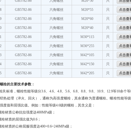
7
GB5782-86
六角螺丝
M20*50
只
8
GB5782-86
六角螺丝
M20*55
只
9
GB5782-86
六角螺丝
M20*60
只
0
GB5782-86
六角螺丝
M20*40
只
1
GB5782-86
六角螺丝
M30*115
只
2
GB5782-86
六角螺丝
M36*255
只
3
GB5782-86
六角螺丝
M42*105
只
4
GB5782-86
六角螺丝
M42*150
只
5
GB5782-86
六角螺丝
M42*205
只
螺栓
的主要技术参数：
相关标准，螺栓性能等级分
3.6
、
4.6
、
4.8
、
5.6
、
6.8
、
8.8
、
9.8
、
10.9
、
12.9
等
10
余个等
经热处理（淬火、回火），通称为高强度螺栓，其余通称为普通螺栓。螺栓性能等
强度值和屈强比值。例如：性能等级
4.6
级的螺栓，其含义是：
螺栓材质公称抗拉强度达
400MPa
级；
螺栓材质的屈强比值为
0.6
；
螺栓材质的公称屈服强度达
400
×
0.6=240MPa
级；