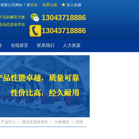
备有限公司网站！请
登录
免费注册
加入收藏
13043718886
千泓机械官方微
业动态及技术信
13043718886
务
在线留言
联系我们
人力资源
> 产品中心 >>
液压支架标准件
>>
六角螺栓
>> 详细