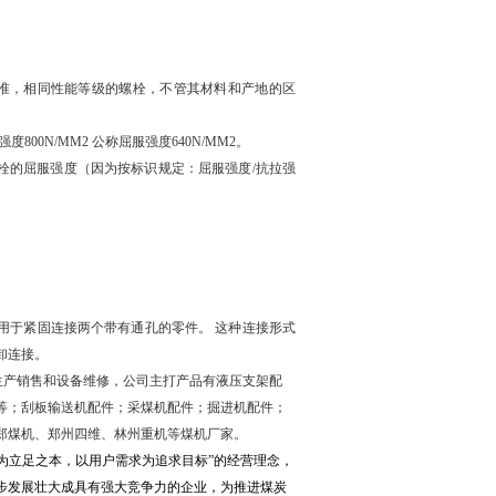
准，相同性能等级的螺栓，不管其材料和产地的区
强度
800N/MM2
公称屈服强度
640N/MM2。
栓的屈服强
度（
因为按标识规定：屈服强度
/
抗拉强
用于紧固连接两个带有通孔的零件。 这种连接形式
卸连接。
生产销售和设备维修，公司主打产品有液压支架配
等；刮板输送机配件；采煤机配件；掘进机配件；
郑煤机、郑州四维、林州重机等煤机厂家。
为立足之本，以用户需求为追求目标”的经营理念，
步发展壮大成具有强大竞争力的企业，为推进煤炭