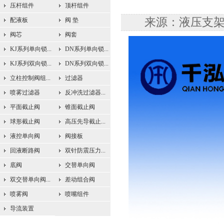
压杆组件
顶杆组件
来源：液压支架安
配液板
阀 垫
阀芯
阀套
KJ系列单向锁...
DN系列单向锁...
KJ系列双向锁...
DN系列双向锁...
立柱控制阀组...
过滤器
喷雾过滤器
反冲洗过滤器...
平面截止阀
锥面截止阀
球形截止阀
高压先导截止...
液控单向阀
阀接板
回液断路阀
双针防震压力...
底阀
交替单向阀
双交替单向阀...
差动组合阀
喷雾阀
喷嘴组件
导流装置