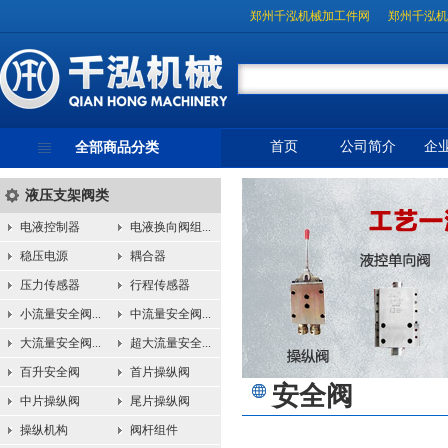
郑州千泓机械加工件网
郑州千泓机
首页
公司简介
企
全部商品分类
液压支架阀类
电液控制器
电液换向阀组...
稳压电源
耦合器
压力传感器
行程传感器
小流量安全阀...
中流量安全阀...
大流量安全阀...
超大流量安全...
百升安全阀
首片操纵阀
安全阀
中片操纵阀
尾片操纵阀
操纵机构
阀杆组件