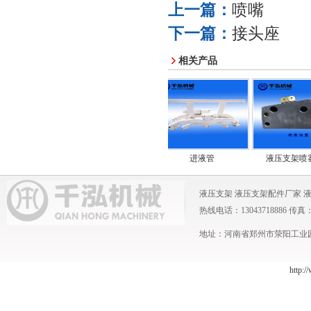
上一篇：
喷嘴
下一篇：
接头座
相关产品
持套
圆环链
进液管
液压支架喷雾
液压支架
液压支架配件厂家
热线电话：13043718886 传真：0371
地址：河南省郑州市荥阳工业园 
http:/