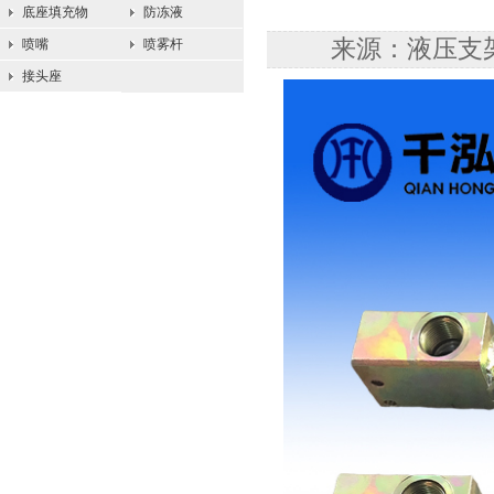
底座填充物
防冻液
来源：液压支架配
喷嘴
喷雾杆
接头座