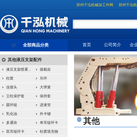
郑州千泓机械加工件网
郑州千泓机
首页
公司简介
企
全部商品分类
其他液压支架配件
液压支架喷雾...
煤截齿
柱窝
吊环
连接头
大弹簧
立柱保护套
保持套
圆环链
进液管
乳化油
外卡键
其他
多通块
单耳链环卡
双耳链环卡
柱窝填充物