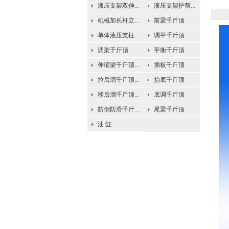
液压支架双伸...
液压支架护帮...
机械加长杆立...
前梁千斤顶
单体液压支柱...
调平千斤顶
调架千斤顶
平衡千斤顶
伸缩梁千斤顶...
插板千斤顶
拉后溜千斤顶...
抬底千斤顶
移后溜千斤顶...
底调千斤顶
防倒防滑千斤...
尾梁千斤顶
油 缸