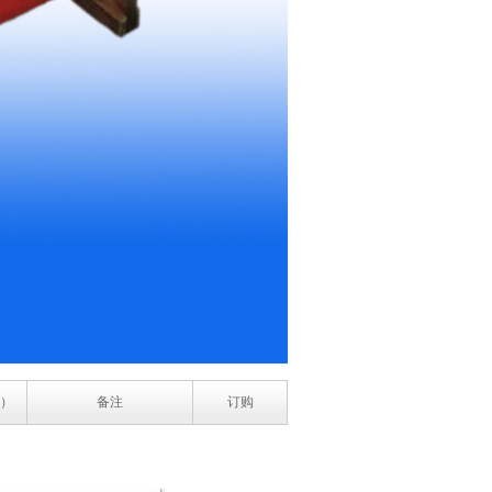
）
备注
订购