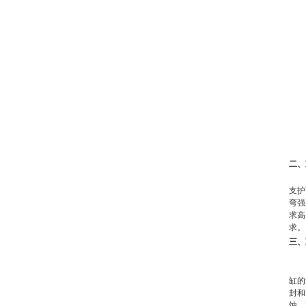
二、
支护
弯强
求高
求。
三、
缸的
封和
蚀。