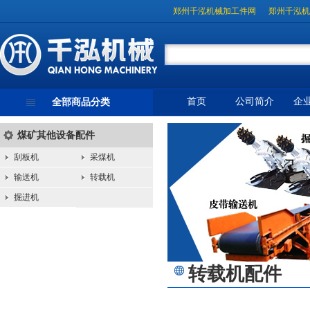
郑州千泓机械加工件网
郑州千泓机
首页
公司简介
企
全部商品分类
煤矿其他设备配件
刮板机
采煤机
输送机
转载机
掘进机
转载机配件