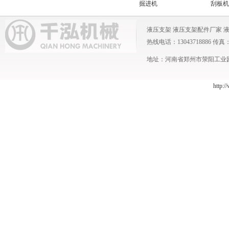
机
转载机
掘进机
刮板机
液压支架
液压支架配件厂家
热线电话：13043718886 传真：0371
地址：河南省郑州市荥阳工业园 
http:/