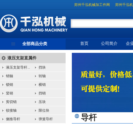
郑州千泓机械加工件网
郑州千泓机
首页
公司简介
企
全部商品分类
液压支架直属件
液压支架导杆...
挡块
销轴
转轴
锁销
横销
竖销
挡销
剪切销
压块
铰接轴
限位块
导杆
侧推导杆
弹簧导杆