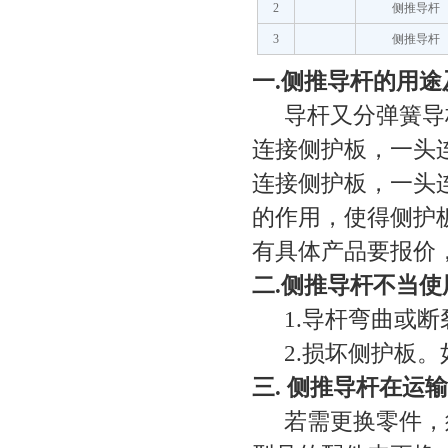
2
侧推导杆
3
侧推导杆
一.侧推导杆
的用途
导杆又分弹簧导
连接侧护板，一头
连接侧护板，一头
的作用，使得侧护
有具体产品要报价，请联
二
.侧推导杆
不当使
1.
导杆弯曲或断
2.
损坏侧护板。
三
. 侧推导杆
在运输
若需更换零件，