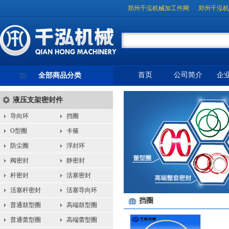
郑州千泓机械加工件网
郑州千泓机
首页
公司简介
企
全部商品分类
液压支架密封件
导向环
挡圈
O型圈
卡箍
防尘圈
浮封环
阀密封
静密封
杆密封
活塞密封
活塞杆密封
活塞导向环
挡圈
普通鼓型圈
高端鼓型圈
普通蕾型圈
高端蕾型圈