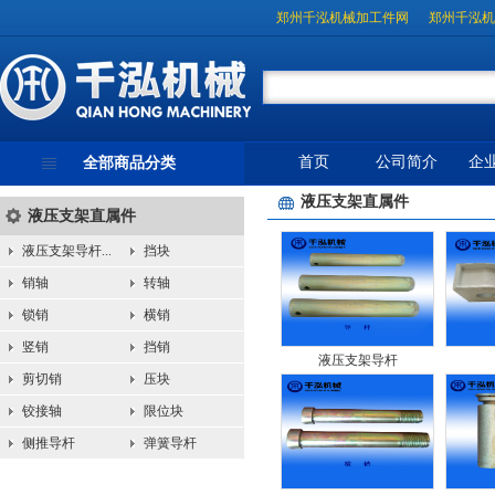
郑州千泓机械加工件网
郑州千泓机
首页
公司简介
企
全部商品分类
液压支架直属件
液压支架直属件
液压支架导杆...
挡块
销轴
转轴
锁销
横销
竖销
挡销
液压支架导杆
剪切销
压块
铰接轴
限位块
侧推导杆
弹簧导杆