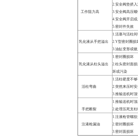
2.
安全阀垫挤入
工作阻力高
3.
安全阀高压螺
4.
安全阀开启或
5.
密封件失效
1.
活塞与活柱间
乳化液从手把溢出
2.Y
型密封圈损
3.
油缸变形或镀
1.
密封圈损坏
乳化液从柱头溢出
2.
柱头密封面损
坏或污染
1.
活柱硬度不够
活柱弯曲
2.
突然来压时安
3.
推输送机时顶
1.
推输送机时顶
手把断裂
2.
处理压死支柱
1.
注液枪管螺纹
注液枪漏油
2.
密封圈损坏
3.
密封面损坏