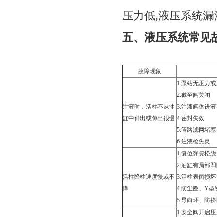
压力低
,
液压系统漏
五、液压系统常见
故障现象
1.
泵站无压力或
2.
截至阀关闭
注液时，活柱不从油
3.
注液阀体进液
缸中伸出或伸出很慢
4.
密封失效
5.
管路滤网堵塞
6.
注液枪失灵
1.
复位弹簧松脱
2.
油缸有局部凹
活柱降柱速度慢或不
3.
活柱表面损坏
降
4.
防尘圈、
Y
型
5.
导向环、防挤
1.
安全阀开启压