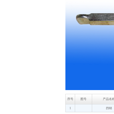
序号
图号
产品名
1
挡销