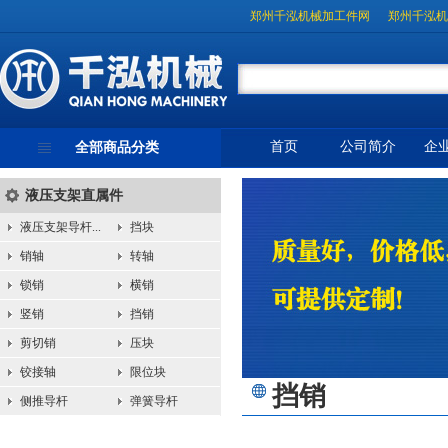
郑州千泓机械加工件网
郑州千泓机
首页
公司简介
企
全部商品分类
液压支架直属件
液压支架导杆...
挡块
销轴
转轴
锁销
横销
竖销
挡销
剪切销
压块
铰接轴
限位块
挡销
侧推导杆
弹簧导杆