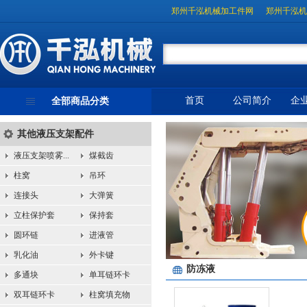
郑州千泓机械加工件网
郑州千泓机
首页
公司简介
企
全部商品分类
其他液压支架配件
液压支架喷雾...
煤截齿
柱窝
吊环
连接头
大弹簧
立柱保护套
保持套
圆环链
进液管
乳化油
外卡键
防冻液
多通块
单耳链环卡
双耳链环卡
柱窝填充物