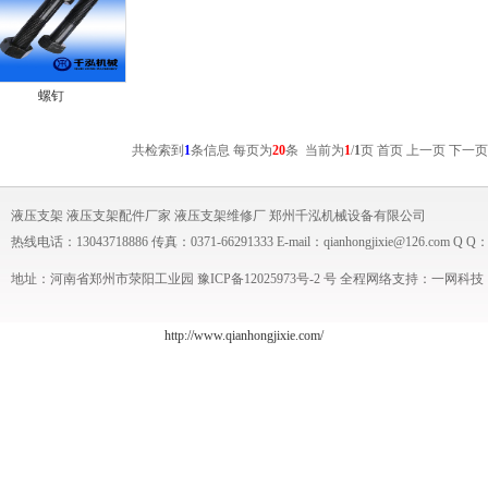
螺钉
共检索到
1
条信息 每页为
20
条 当前为
1
/
1
页
首页 上一页
下一页
液压支架
液压支架配件厂家
液压支架维修厂
郑州千泓机械设备有限公司
热线电话：13043718886 传真：0371-66291333 E-mail：qianhongjixie@126.com Q Q：
地址：河南省郑州市荥阳工业园 豫ICP备
12025973号-2
号 全程网络支持：
一网科技
http://www.qianhongjixie.com/