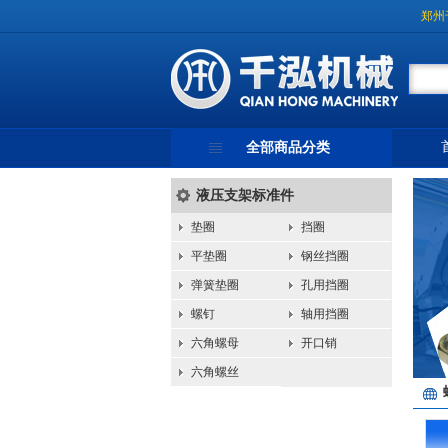
郑州
全部商品分类
液压支架标准件
垫圈
挡圈
平垫圈
钢丝挡圈
弹簧垫圈
孔用挡圈
螺钉
轴用挡圈
六角螺母
开口销
六角螺丝