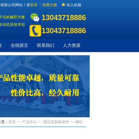
备有限公司网站！请
登录
免费注册
加入收藏
13043718886
千泓机械官方微
业动态及技术信
13043718886
务
在线留言
联系我们
人力资源
位置：
首页
>> 产品中心 >>
液压支架标准件
>> 螺钉