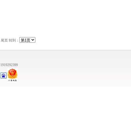
 尾页
转到：
1919292399