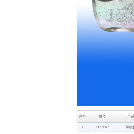
序号
图号
产
1
ZT/093-2
螺纹