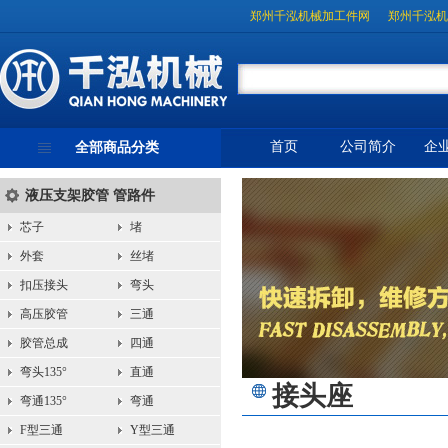
郑州千泓机械加工件网
郑州千泓机
首页
公司简介
企
全部商品分类
液压支架胶管 管路件
芯子
堵
外套
丝堵
扣压接头
弯头
高压胶管
三通
胶管总成
四通
弯头135°
直通
接头座
弯通135°
弯通
F型三通
Y型三通